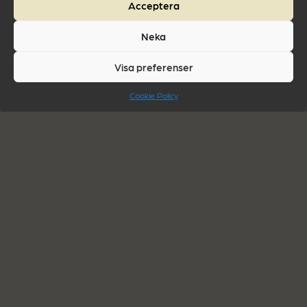
kvalitet och funktion
Acceptera
Vi bygger våra portabla kassuner rätt från
Neka
början. Med kvalitet och funktion. Dessa kan du
antingen hyra eller köpa av oss. Vi är Qleanest
Visa preferenser
in the world.
Cookie Policy
En portabel kassun för dig som tar säkerhet
och kvalitet på allvar
Hur som helst, tar du kvalitet, läckage- och
driftsäkerhet på allvar? Då har vi portabla
kassuner
, eller tillfälliga uppställningsplatser för
transformatorer, som passar perfekt för just
dina behov och som är dimensionerade efter
just din transformator
. Vi gör det rätt från
början. Vi är Qleanest in the world.