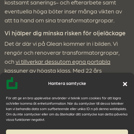
kostsamt sanerings- och efterarbete samt
eventuella höga böter inser många vikten av
att ta hand om sina transformatorgropar.
Vi hjälper dig minska risken för oljeläckage
Det är där vi på Qlean kommer in i bilden. Vi
rengör och renoverar transformatorgropar,
och
vi tillverkar dessutom egna portabla
kassuner av högsta klass
. Med 22 års
erfarenhet av att renovera och rengöra flera
Hantera samtycke
tusen gropar vet vi exakt hur vi på bästa sätt
minskar risken för kostsamma läckage och
För att ge en bra upplevelse använder vi teknik som cookies för att lagra
och/eller komma åt enhetsinformation. När du samtycker till dessa tekniker
driftstopp. På bilden ovan ser du en av våra
kan vi behandla data som surfbeteende eller unika ID:n på denna webbplats.
kassuner under tillverkningsprocessen.
Om du inte samtycker eller om du återkallar ditt samtycke kan detta påverka
vissa funktioner negativt.
Kassuner byggda rätt från början – med