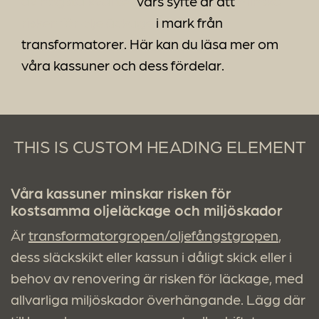
av högsta kvalitet
vars syfte är att
minska
risken för oljeläckage
i mark från
transformatorer. Här kan du läsa mer om
våra kassuner och dess fördelar.
THIS IS CUSTOM HEADING ELEMENT
Våra kassuner minskar risken för
kostsamma oljeläckage och miljöskador
Är
transformatorgropen/oljefångstgropen
,
dess släckskikt eller kassun i dåligt skick eller i
behov av renovering är risken för läckage, med
allvarliga miljöskador överhängande. Lägg där