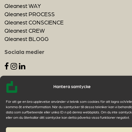
Qleanest WAY
Qleanest PROCESS
Qleanest CONSCIENCE
Qleanest CREW
Qleanest BLOGG
Sociala medier
Hantera samtycke
© 2024 QLEAN Scandinavia AB
För att ge en bra upplevelse använder vi teknik som cookies för att lagra och/elle
komma åt enhetsinformation. När du samtycker till dessa tekniker kan vi behandl
data som surfbeteende eller unika ID:n på denna webbplats. Om du inte samtyck
eller om du återkallar ditt samtycke kan detta påverka vissa funktioner negativt.