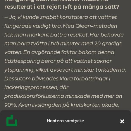
resulterat i ett rejält lyft på många sätt?
– Ja, vi kunde snabbt konstatera att vattnet
fungerade väldigt bra. Med Qlean-metoden
fick man markant bättre resultat. Här behövde
man bara tvätta i två minuter med 20 gradigt
vatten. En avgörande faktor bakom denna
tidsbesparing beror på att vattnet saknar
ytspänning, vilket avsevärt minskar torktiderna.
Dessutom påvisades klara förbättringar i
lackeringsprocessen, där
produktionsförlusterna minskade med mer än
90%. Även livslängden på kretskorten ökade,
och då metoden som sagt är kemikaliefri
Hantera samtycke
slipper man transportera bort eller hantera
farligt avfall efteråt.