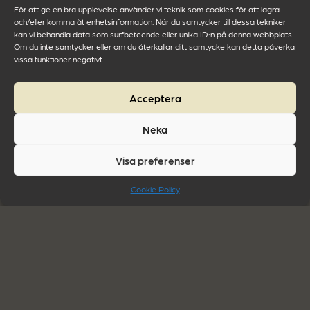
För att ge en bra upplevelse använder vi teknik som cookies för att lagra
och/eller komma åt enhetsinformation. När du samtycker till dessa tekniker
kan vi behandla data som surfbeteende eller unika ID:n på denna webbplats.
Kan du ge några fler exempel på
Om du inte samtycker eller om du återkallar ditt samtycke kan detta påverka
fördelarna med rengöring utan kemikalier
vissa funktioner negativt.
jämfört med kemikalierengöring?
Acceptera
– Man slapp dessutom det tidskrävande
arbetet med att manuellt kontrollera kortens
Neka
renhet. Samtidigt kortade man tiden som
Visa preferenser
behövdes för att tvätta kretskorten. Detta är
alltså helt utan någon som helst inblandning av
Cookie Policy
kemikalier, till skillnad från den tidigare
tvättmetoden. Miljömässigt kunde vi dessutom
påvisa en enorm skillnad så det var en no-
brainer att använda Qlean-metoden istället för
de kemikalier som man haft så mycket problem