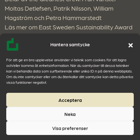
Moltas Detlefsen, Patrik Nilsson, William
Hagström och Petra Hammarstedt
Läs mer om East Sweden Sustainability Award
på
East Swedens hemsida
. Den fina bilden
Hantera samtycke
ovan kommer också från
Östsvenska
Handelskammarens Linkedin
, och vi vill även
För att ge en bra upplevelse använder vi teknik som cookies för att lagra
passa på att tacka för ett kanonbra genomfört
och/eller komma åt enhetsinformation. När du samtycker till dessa tekniker
kan vi behandla data som surfbeteende eller unika ID:n på denna webbplats.
event.
Om du inte samtycker eller om du återkallar ditt samtycke kan detta påverka
vissa funktioner negativt.
För mer information och intervju, vänligen
kontakta:
Acceptera
Petra Hammarstedt, VD
Neka
0734-23 60 32
Visa preferenser
✉️
petra.hammarstedt@qleanscandinavia.com