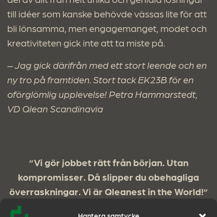
till idéer som kanske behövde vässas lite för att
bli lönsamma, men engagemanget, modet och
kreativiteten gick inte att ta miste på.
– Jag gick därifrån med ett stort leende och en
ny tro på framtiden. Stort tack EK23B för en
oförglömlig upplevelse! Petra Hammarstedt,
VD Qlean Scandinavia
”Vi gör jobbet rätt från början. Utan
kompromisser. Då slipper du obehagliga
överraskningar. Vi är Qleanest in the World!”
Vill du veta mer om hur vi kan hjälpa dig?
Hantera samtycke