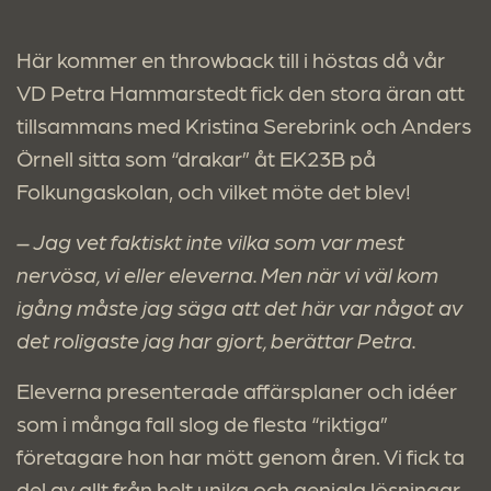
Här kommer en throwback till i höstas då vår
VD Petra Hammarstedt fick den stora äran att
tillsammans med Kristina Serebrink och Anders
Örnell sitta som “drakar” åt EK23B på
Folkungaskolan, och vilket möte det blev!
– Jag vet faktiskt inte vilka som var mest
nervösa, vi eller eleverna. Men när vi väl kom
igång måste jag säga att det här var något av
det roligaste jag har gjort, berättar Petra.
Eleverna presenterade affärsplaner och idéer
som i många fall slog de flesta “riktiga”
företagare hon har mött genom åren. Vi fick ta
del av allt från helt unika och geniala lösningar