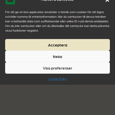
Kontakta Peter Hammarstedt på +46(0)734-
För att ge en bra upplevelse använder vi teknik som cookies för att lagra
23 60 30, samt på
och/eller komma åt enhetsinformation. När du samtycker till dessa tekniker
peter.hammarstedt@qleanscandinavia.com
kan vi behandla data som surfbeteende eller unika ID:n på denna webbplats.
Om du inte samtycker eller om du återkallar ditt samtycke kan detta påverka
eller Tina Hägglund på
vissa funktioner negativt.
Tina.hagglund@qleanscandinavia.com
samt
+46(0)722-37 23 62 så hjälper de dig.
Acceptera
Läs mer om vår verksamhet i
våra andra
Neka
blogginlägg
.
Visa preferenser
Följ oss gärna på våra sociala medier. Då får du
Cookie Policy
en bra inblick i livet på Qlean Scandinavia. Du
får även veta mer om våra tjänster som vi
tillhandahåller och hur vi kan hjälpa dig. Vi finns
på
Facebook
–
LinkedIn
–
Instagram