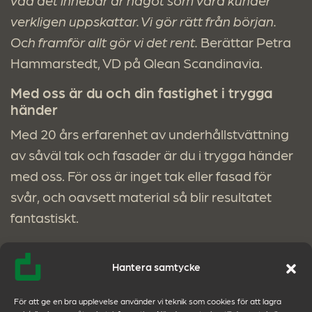
verkligen uppskattar. Vi gör rätt från början.
Och framför allt gör vi det rent.
Berättar Petra
Hammarstedt, VD på Qlean Scandinavia.
Med oss är du och din fastighet i trygga
händer
Med 20 års erfarenhet av underhållstvättning
av såväl tak och fasader är du i trygga händer
med oss. För oss är inget tak eller fasad för
svår, och oavsett material så blir resultatet
fantastiskt.
Faktum är att även plånboken blir glad då vår
Hantera samtycke
insats är ett synnerligen kostnadseffektivt sätt
att snabbt få en skinande ren fastighet.
För att ge en bra upplevelse använder vi teknik som cookies för att lagra